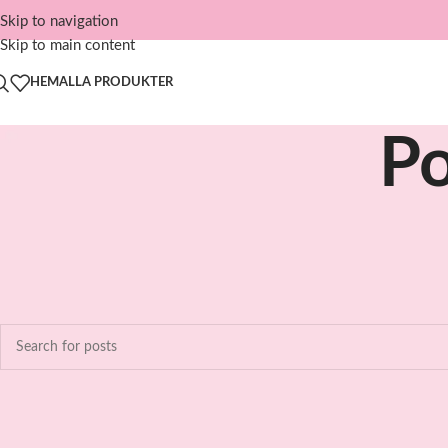
Skip to navigation
Skip to main content
HEM
ALLA PRODUKTER
Po
Nothing Found
Apologies, but no results were found. Perhaps searching will help fin