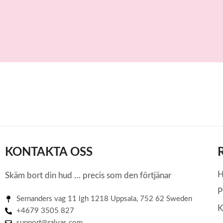
KONTAKTA OSS
Skäm bort din hud … precis som den förtjänar
P
Sernanders vag 11 lgh 1218 Uppsala, 752 62 Sweden
K
+4679 3505 827
support@ralyas.com