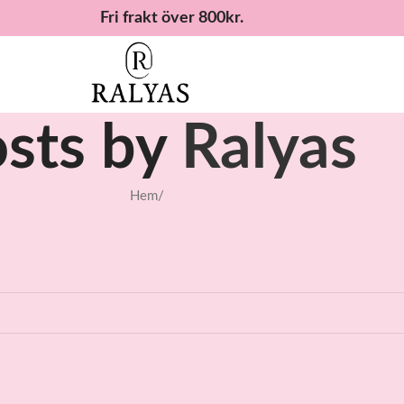
Fri frakt över 800kr.
sts by
Ralyas
Hem
/
d a related post.