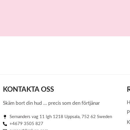
pplevelse på denna webbplats och för andra ändamål som beskrivs i v
itetspolicy
.
ISTRERA
KONTAKTA OSS
Skäm bort din hud … precis som den förtjänar
P
Sernanders vag 11 lgh 1218 Uppsala, 752 62 Sweden
K
+4679 3505 827