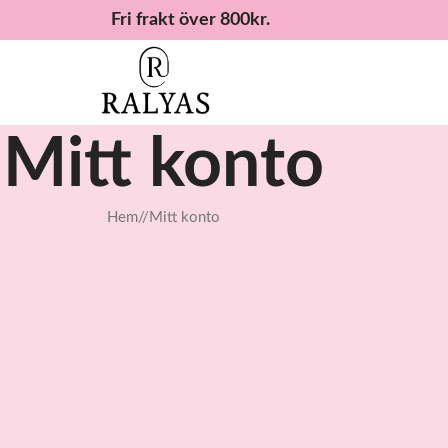
Fri frakt över 800kr.
Mitt konto
Hem
/
Mitt konto
Logga in
Genom att registrera dig på den här webbplatsen får du tillgå
och historik. Fyll bara i fälten nedan så skapar vi ett nytt kon
kommer bara att be dig om information som behövs för at
snabbare och enklare.
adress.
LOGGA IN
 stödja