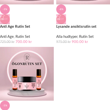
-3%
-8%
HOT
HOT
Anti Age Rutin Set
Lysande ansiktsrutin set
Anti Age
,
Rutin Set
Alla hudtyper
,
Rutin Set
700.00
kr
900.00
kr
725.00
kr
975.00
kr
-5%